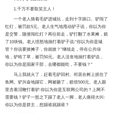
1.千万不要取笑主人！
一个老人骑着毛驴进城玩，走到十字路口。驴闯了
红灯，被罚款5元。老人生气地甩动驴子说，你以为你
是交警，随便闯红灯？再往前走，驴打翻了水果摊，赔
了10块钱。老人愤怒地抽打着驴子说:“你以为你是城
管？你说要掀摊子，你就掀？”继续走，停在公共绿
地，驴啃了草，被罚50元。老人沮丧地抽打着驴说，
你以为你是国家干部，去哪都能吃，不要钱？"
马上我就火了，赶着毛驴回村。邻居在树上抓住了
鱼网。驴兴奋地踢它，网被砸了，赔偿500元。老人眼
里含着泪鞭打着驴:你以为你是互联网公司的？上网不
需要钱？驴子一怒之下踢了老人一脚，老人痛得大叫:
你以为你是群主，想踢谁就踢谁？