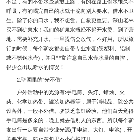
不足，有的不带水壶就敢上路，有的在路上倒水很久不
呼吸，有的喝完自己的水就干脆向别人要水。借水不卫
生。除了你的口水，我不想尝。自救更重要。深山老林
买不到矿泉水！我们的矿泉水瓶经不起开水烫。到了营
地，需要补充开水。一旦烫伤会放气，不好用。所以旅
行的时候，每个驴友都会自带专业水壶(硬塑料、铝制
或不锈钢水壶)，并且非常注意自己水壶水量的自控，
很少会出现断水的情况！
2.驴圈里的“光不借”
户外活动中的光源有:手电筒、头灯、蜡烛、火
柴、化学加热带、罐装加热器等，属于消耗品。除公共
设备外，一般不外借。驴缺乏烹饪经验。他们白天觉得
手电筒是多余的，晚上就去借别人的东西。所以每个驴
友出行一定要自带专业光源(手电筒、大灯、电池)，开
关要牢靠，防止在包里不小心被打开。