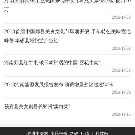
河南正阳农商行违法解冻代开银行承兑汇票保证金 被罚20
万
2018-11-08
2018首届中国郏县美食文化节即将开宴 千年特色美味竞艳
味蕾 丰硕县域旅游产业链
2018-11-08
河南郏县红牛 打破日本神话的中国“雪花牛肉”
2018-11-08
2018河南能源发展报告发布 消费增量占比超过50%
2018-11-09
获嘉县美女副县长郑州“卖白菜”
2018-11-15
走进中关村_电脑报价_数码_行情_IT科技网