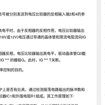
信号被分别发送到电压比较器的反相输入端2和4的参
为高电平时，由于反相器的反相作用，电压比较器输出
18V或12V)电压通过导通的晶体管和限流电阻流向IG
相器反相，电压比较器输出高电平，驱动晶体管Q3截
** 的栅极G。此时，IG *** T关断。
到功率控制的目的。
炉上是否有灶具，通过检测振荡电路输出的脉冲数和
器IC1和外围电阻R1组成。其工作原理如下: