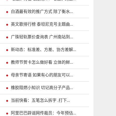
白酒最有效的推广方式 除了衡水...
英文歌排行榜 泰坦尼克号主题曲...
广珠轻轨票价查询表 广州南站到...
新动态：标准差、方差、协方差解...
教师节贺卡怎么做好看 立体的鲜...
母亲节寄语 如果有心的朋友可以...
橡胶阻燃小知识 切记高分子产品...
当前快看：五笔怎么拆字 .打下...
阿里巴巴辟谣网传裁员：今年预估...