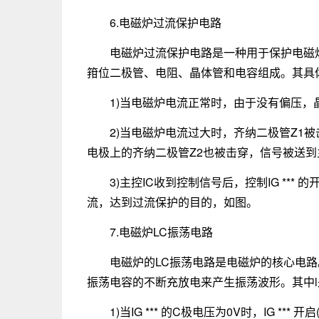
6.电磁炉过流保护电路
电磁炉过流保护电路是一种用于保护电磁
箝位二极管、电阻、晶体管和电容组成。其具
1)当电磁炉电流正常时，由于没有偏压，
2)当电磁炉电流过大时，齐纳二极管Z1
电极上的齐纳二极管Z2也被击穿，信号被送到
3)主控IC收到控制信号后，控制IG **
流，达到过流保护的目的，如图。
7.电磁炉LC振荡电路
电磁炉的LC振荡电路是电磁炉的核心电路
振荡电容的不断充放电来产生振荡波形。其中l
1)当IG *** 的C极电压为0V时，IG ***