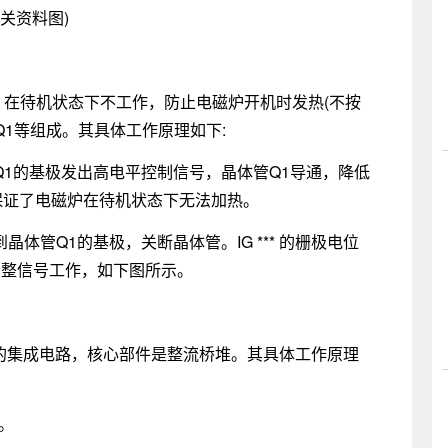
相关资料图)
** 在待机状态下不工作，防止电磁炉开机时发热(不按
Q1等组成。其具体工作原理如下:
管Q1的基极发出高电平控制信号，晶体管Q1导通，降低
，从而保证了电磁炉在待机状态下无法加热。
晶体管Q1的基极，关断晶体管。IG *** 的栅极电位
调整信号工作，如下图所示。
换的集成电路，核心部件是整流桥堆。其具体工作原理
。