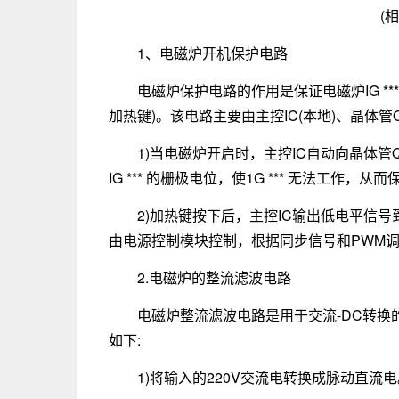
(
1、电磁炉开机保护电路
电磁炉保护电路的作用是保证电磁炉IG *
加热键)。该电路主要由主控IC(本地)、晶体管
1)当电磁炉开启时，主控IC自动向晶体
IG *** 的栅极电位，使1G *** 无法工作
2)加热键按下后，主控IC输出低电平信号到
由电源控制模块控制，根据同步信号和PWM
2.电磁炉的整流滤波电路
电磁炉整流滤波电路是用于交流-DC转
如下:
1)将输入的220V交流电转换成脉动直流电