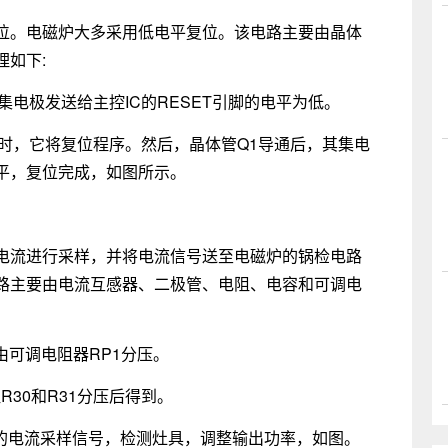
位。电磁炉大多采用低电平复位。该电路主要由晶体
如下:
集电极发送给主控IC的RESET引脚的电平为低。
电平时，它将复位程序。然后，晶体管Q1导通后，其集电
平，复位完成，如图所示。
电流进行采样，并将电流信号送至电磁炉的锅检电路
路主要由电流互感器、二极管、电阻、电容和可调电
压由可调电阻器RP1分压。
R30和R31分压后得到。
炉的电流采样信号，检测灶具，调整输出功率，如图。