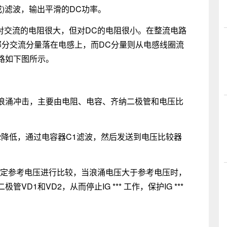
成)滤波，输出平滑的DC功率。
对交流的电阻很大，但对DC的电阻很小。在整流电路
部分交流分量落在电感上，而DC分量则从电感线圈流
路如下图所示。
浪涌冲击，主要由电阻、电容、齐纳二极管和电压比
R2降低，通过电容器C1滤波，然后发送到电压比较器
供的稳定参考电压进行比较，当浪涌电压大于参考电压时，
1和VD2，从而停止IG *** 工作，保护IG ***