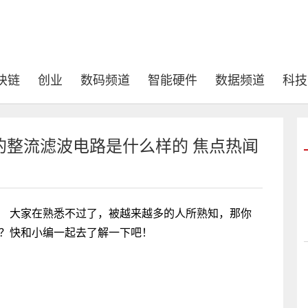
块链
创业
数码频道
智能硬件
数据频道
科技
的整流滤波电路是什么样的 焦点热闻
） 大家在熟悉不过了，被越来越多的人所熟知，那你
吗？快和小编一起去了解一下吧！