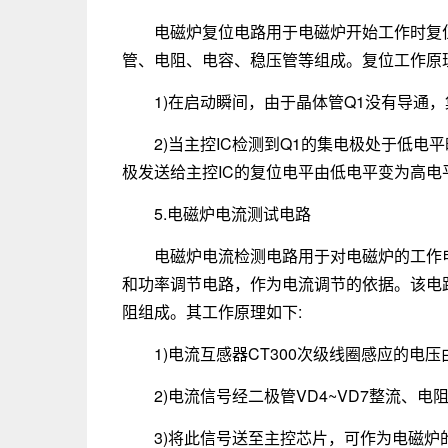
电磁炉复位电路用于电磁炉开始工作时复
管、电阻、电容、稳压管等组成。复位工作原理
1)在启动瞬间，由于晶体管Q1没有导通，
2)当主控IC检测到Q1的集电极处于低
极发送给主控IC的复位电平由低电平变为高电
5.电磁炉电流测试电路
电磁炉电流检测电路用于对电磁炉的工作
和功率调节电路，作为电流调节的依据。该电
阻组成。其工作原理如下:
1)电流互感器CT300次级线圈感应的电
2)电流信号经二极管VD4~VD7整流、电阻
3)将此信号送至主控芯片，可作为电磁