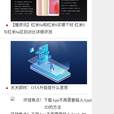
【播资讯】红米6a和红米6买哪个好 红米6
与红米6a区别对比详细评测
天天即时：OTA升级是什么意思