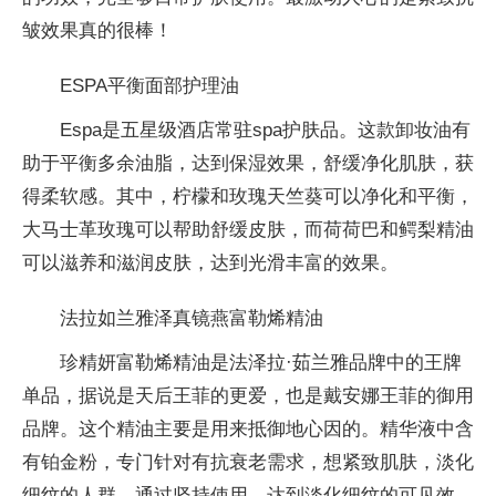
皱效果真的很棒！
ESPA平衡面部护理油
Espa是五星级酒店常驻spa护肤品。这款卸妆油有
助于平衡多余油脂，达到保湿效果，舒缓净化肌肤，获
得柔软感。其中，柠檬和玫瑰天竺葵可以净化和平衡，
大马士革玫瑰可以帮助舒缓皮肤，而荷荷巴和鳄梨精油
可以滋养和滋润皮肤，达到光滑丰富的效果。
法拉如兰雅泽真镜燕富勒烯精油
珍精妍富勒烯精油是法泽拉·茹兰雅品牌中的王牌
单品，据说是天后王菲的更爱，也是戴安娜王菲的御用
品牌。这个精油主要是用来抵御地心因的。精华液中含
有铂金粉，专门针对有抗衰老需求，想紧致肌肤，淡化
细纹的人群，通过坚持使用，达到淡化细纹的可见效