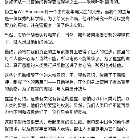
是如何从一只普通的猩猩变成猩猩之王——朱利叶斯·凯撒的。
伪主角Will Romance有一个患有老年痴呆症的父亲，而我们的主角
是一位优秀的科学家。为了给父亲治病，他开始研究一种可以提高
智力的药物，并在猩猩身上做了临床实验。
当然，实验伴随着失败和死亡。当然，那些被用来做实验的猩猩死
了，没人想过他们的感受。
最终，药物在我们真正的主角凯撒身上取得了巨大的进步。这里的
每个人都开心吗？当然不能，所以电影不能继续了。为了猩猩的崛
起，真正愚蠢的人类强行把凯撒送进了养老院，残忍地对待他。
这些让凯撒唤醒了他的人权意识，不，猩权意识，传播了王霸精
神，制服了他的弟弟们——其他猩猩，在他们身上使用了提高智商
的药物。为了猩猩的崛起，与人类展开决斗...
猩猩不可怕。这些有文化有智慧的猩猩，恐怕可以和人类对抗。以
人类的智慧，他们会想要猩的权利。显然，我们人类已经不能再暴
力地压制和奴役他们了，这样只会引起反抗。
这部电影场景很宏大，看起来真的很过瘾。但电影中出色的动作捕
捉技术，以及猩猩丰富的类人表情，都让人不自觉地为它们担心。