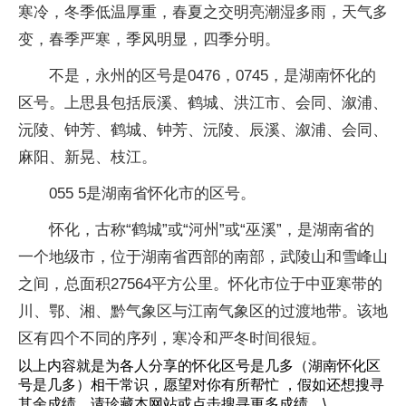
寒冷，冬季低温厚重，春夏之交明亮潮湿多雨，天气多
变，春季严寒，季风明显，四季分明。
不是，永州的区号是0476，0745，是湖南怀化的
区号。上思县包括辰溪、鹤城、洪江市、会同、溆浦、
沅陵、钟芳、鹤城、钟芳、沅陵、辰溪、溆浦、会同、
麻阳、新晃、枝江。
055 5是湖南省怀化市的区号。
怀化，古称“鹤城”或“河州”或“巫溪”，是湖南省的
一个地级市，位于湖南省西部的南部，武陵山和雪峰山
之间，总面积27564平方公里。怀化市位于中亚寒带的
川、鄂、湘、黔气象区与江南气象区的过渡地带。该地
区有四个不同的序列，寒冷和严冬时间很短。
以上内容就是为各人分享的怀化区号是几多（湖南怀化区
号是几多）相干常识，愿望对你有所帮忙 ，假如还想搜寻
其余成绩，请珍藏本网站或点击搜寻更多成绩。\