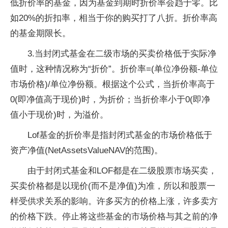
低折价率的基金，因为基金到期时折价率会趋于零。比
如20%的折扣率，相当于你的购买打了八折。折价率高
的基金期限长。
3.当封闭式基金在二级市场的买卖价格低于实际净
值时，这种情况称为“折价”。折价率=(单位净份额-单位
市场价格)/单位净份额。根据这个公式，当折价率高于
0(即净值高于现价)时，为折价；当折价率小于0(即净
值小于现价)时，为溢价。
Lof基金的折价率是指封闭式基金的市场价格低于
资产净值(NetAssetsValueNAV的范围)。
由于封闭式基金和LOF都是在二级股票市场买卖，
买卖价格都是以现价(而不是净值)为准，所以和股票一
样受供求关系的影响。许多买方的价格上涨，许多卖方
的价格下跌。停止将这些基金的市场价格与其之前的净