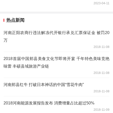
2023-04-11
热点新闻
河南正阳农商行违法解冻代开银行承兑汇票保证金 被罚20
万
2018-11-08
2018首届中国郏县美食文化节即将开宴 千年特色美味竞艳
味蕾 丰硕县域旅游产业链
2018-11-08
河南郏县红牛 打破日本神话的中国“雪花牛肉”
2018-11-08
2018河南能源发展报告发布 消费增量占比超过50%
2018-11-09