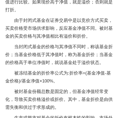
值进行比较。如果现价高于净值，就是溢价；否则就是
打折。
由于封闭式基金在证券交易中是以竞价方式买卖，
买卖价格受市场供求影响，反应基金净值不同。被封基
金的买卖价格与其净值相比有溢价和折价。
当封闭式基金的价格与其净值不同时，称该基金折
价；当基金价格低于其净值时，称为基金折价；当基金
的价格高于单位净值时，就说基金处于溢价状态。
被冻结基金的折价率公式为:折价率=(基金净值-基
金价格)/基金净值×100%。
被封基金份额总数是固定的，但基金净值经常变
化，导致买卖价格溢价或折价。其中，基金折价是由供
需失衡和供过于求形成的。
牛市或熊市对基金的折价有根本性的影响。市场处