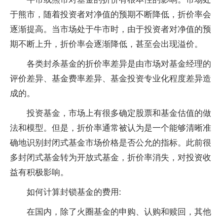
于熊市，随着投资者对净值的预期不断降低，折价率会
逐渐提高。当市场处于牛市时，由于投资者对净值的预
期不断上升，折价率会逐渐降低，甚至会出现溢价。
各类封杀基金的折价率差异是由市场对基金经理的
评价差异、基金费率差异、基金投资专业化程度差异造
成的。
投资基金，市场上有很多确定股票和基金估值的做
法和模型。但是，折价率通常被认为是一个能够清晰准
确地识别封闭式基金市场价格是否公允的指标。此前很
多封闭式基金转为开放式基金，折价率消失，对投资收
益有积极影响。
如何计算封锁基金的费用:
在国内，除了火圈基金的申购、认购和赎回，其他