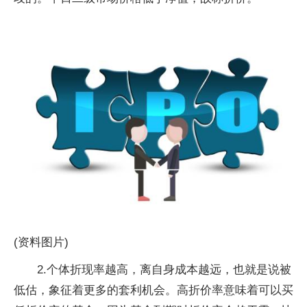
(资料图片)
2.个体折现率越高，离自身成本越远，也就是说被
低估，象征着更多的套利机会。高折价率意味着可以买