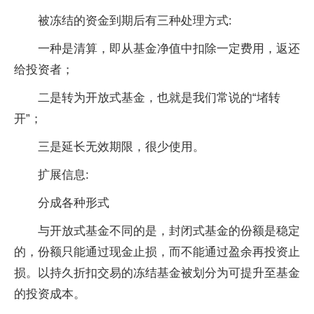
被冻结的资金到期后有三种处理方式:
一种是清算，即从基金净值中扣除一定费用，返还
给投资者；
二是转为开放式基金，也就是我们常说的“堵转
开”；
三是延长无效期限，很少使用。
扩展信息:
分成各种形式
与开放式基金不同的是，封闭式基金的份额是稳定
的，份额只能通过现金止损，而不能通过盈余再投资止
损。以持久折扣交易的冻结基金被划分为可提升至基金
的投资成本。