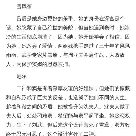
雪风筝
吕后是她身边更好的杀手。她的身份在深宫是个
谜。她隐藏了自己绝世的美貌，但当她遇到窦时，她冰
冷的生活彻底崩溃了。因为她，她开始学会了相信。因
为她，她放弃了爱情，两姐妹携手走过了三十年的风风
雨雨。武学专家莫雪原，与周亚夫并肩作战，大败敌
人，为保护窦娥的恩怨被捕。
尼尔
二神和窦是有着深厚友谊的好姐妹，但她们的慷慨
和自私形成了巨大的反差，也造就了她们不同的人生。
趁着和谐之间的矛盾，她被提升为沈夫人。沈夫人做了
夫人后，处处刁难窦，希望能与窦平起平坐。她贪恋权
力，生下了刘武。但后来这个设计害死了雪鸢，窦方毅
终于忍无可忍了。这个设计害死了二神。