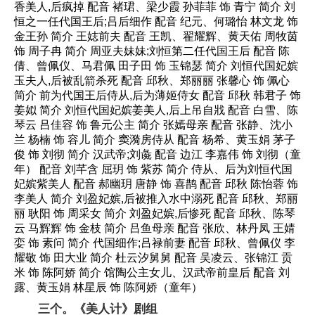
香美人,后疯掉 配音 褚珺、梁少霞 孙菲菲 饰 青宁 简介 刘
恒之一任代国王后;吕后细作 配音 纪元、何璐怡 林文龙 饰
金王孙 简介 王娡前夫 配音 王凯、翟耀辉、黄天佑 周牧茵
饰 周子冉 简介 周亚夫妹妹;刘恒第二任代国王后 配音 陈
倩、曾佩仪、马君佩 田子田 饰 玉锦瑟 简介 刘恒代国妃嫔
玉夫人,后被乱箭杀死 配音 邱秋、郑丽丽 张馨心 饰 佩心
简介 前为代国王后侍从,后为薄姬侍女 配音 邱秋 韩君子 饰
姜姒 简介 刘恒代国妃嫔姜美人,后上吊自戕 配音 白雪、陈
琴云 吕佳容 饰 鲁元公主 简介 张嫣母亲 配音 张静、沈小
兰 杨楠 饰 容儿 简介 窦漪房侍从 配音 杨希、黄玉娟 茅子
俊 饰 刘彻 简介 汉武帝;刘彘 配音 边江 李嘉伟 饰 刘彻（童
年） 配音 刘芊含 屈玥 饰 紫苏 简介 侍从、后为刘恒代国
妃嫔紫美人 配音 郝幽玥 唐静 饰 喜鹊 配音 邱秋 陈怡蓉 饰
李美人 简介 刘盈妃嫔,后被推入水中溺死 配音 邱秋、郑丽
丽 耿阳 饰 周采女 简介 刘盈妃嫔,后惨死 配音 邱秋、陈琴
云 马辉辉 饰 金枝 简介 吕鱼母亲 配音 张欣、林丹凤 王婧
娈 饰 素问 简介 代国细作;吕禄前妻 配音 邱秋、曾佩仪 李
耀敬 饰 田大业 简介 杜云汐舅舅 配音 吴凌云、张锦江 贡
米 饰 陈阿娇 简介 馆陶公主女儿、汉武帝前皇后 配音 刘
露、黄玉娟 林星辰 饰 陈阿娇（童年）
三个。《美人计》剧组