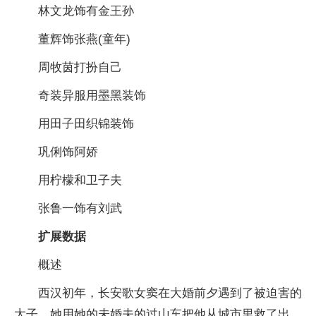
林文龙饰有金王孙
董辉饰张燕(童年)
周牧茵打扮自己
奇装异服用墨黑装饰
用田子田织锦装饰
巩俐饰阿娇
用柠檬和卫子夫
张鲁一饰有刘武
扩展数据
概述
西汉初年，长安歌女窦在大婚前夕遇到了被迫害的
太子。她用她的未婚夫的过山车把他从城市里救了出