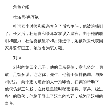
角色介绍
杜运喜/窦方毅
杜运喜小时候和母亲卷入了后宫争斗，他被追捕到
了。长大后，杜运喜和聂耳双双误入皇宫。由于她的聪
明和能力，杜运喜被皇帝和吕雉选中，她被派去代表国
家并监督国王。她改名为窦方毅。
刘恒
刘邦的第四个儿子，他的母亲是伯，意志坚定，勇
敢，足智多谋。谢谢你，先生。他善于保持低调。与窦
相识后，两个志同道合的人一拍即合。在窦的帮助下，
他模仿越王勾践，在修建皇陵时秘密招兵、演兵。经过
多年的堕落，他终于登上了汉宫的宫廷，成为了汉朝的
皇帝。