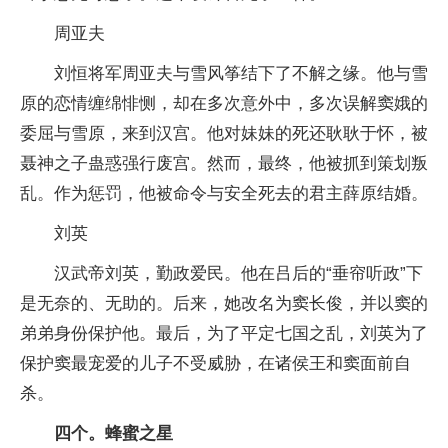
周亚夫
刘恒将军周亚夫与雪风筝结下了不解之缘。他与雪
原的恋情缠绵悱恻，却在多次意外中，多次误解窦娥的
委屈与雪原，来到汉宫。他对妹妹的死还耿耿于怀，被
聂神之子蛊惑强行废宫。然而，最终，他被抓到策划叛
乱。作为惩罚，他被命令与安全死去的君主薛原结婚。
刘英
汉武帝刘英，勤政爱民。他在吕后的“垂帘听政”下
是无奈的、无助的。后来，她改名为窦长俊，并以窦的
弟弟身份保护他。最后，为了平定七国之乱，刘英为了
保护窦最宠爱的儿子不受威胁，在诸侯王和窦面前自
杀。
四个。蜂蜜之星