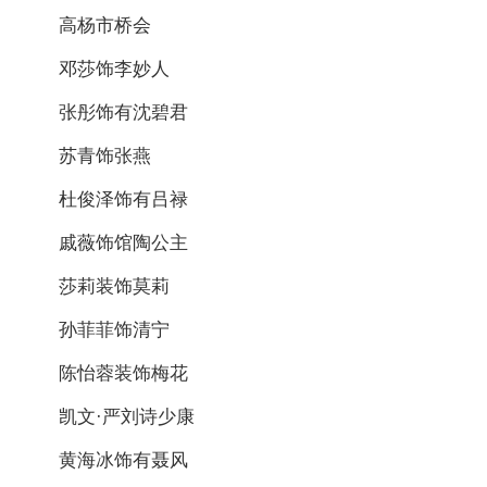
高杨市桥会
邓莎饰李妙人
张彤饰有沈碧君
苏青饰张燕
杜俊泽饰有吕禄
戚薇饰馆陶公主
莎莉装饰莫莉
孙菲菲饰清宁
陈怡蓉装饰梅花
凯文·严刘诗少康
黄海冰饰有聂风