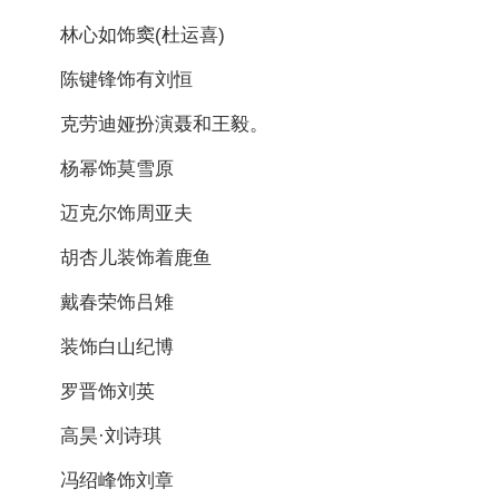
林心如饰窦(杜运喜)
陈键锋饰有刘恒
克劳迪娅扮演聂和王毅。
杨幂饰莫雪原
迈克尔饰周亚夫
胡杏儿装饰着鹿鱼
戴春荣饰吕雉
装饰白山纪博
罗晋饰刘英
高昊·刘诗琪
冯绍峰饰刘章