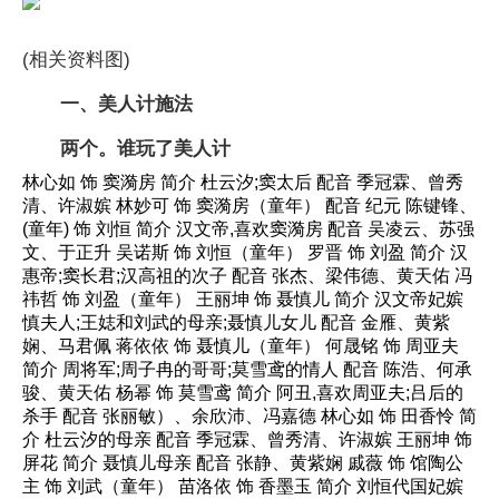
(相关资料图)
一、美人计施法
两个。谁玩了美人计
林心如 饰 窦漪房 简介 杜云汐;窦太后 配音 季冠霖、曾秀
清、许淑嫔 林妙可 饰 窦漪房（童年） 配音 纪元 陈键锋、
(童年) 饰 刘恒 简介 汉文帝,喜欢窦漪房 配音 吴凌云、苏强
文、于正升 吴诺斯 饰 刘恒（童年） 罗晋 饰 刘盈 简介 汉
惠帝;窦长君;汉高祖的次子 配音 张杰、梁伟德、黄天佑 冯
祎哲 饰 刘盈（童年） 王丽坤 饰 聂慎儿 简介 汉文帝妃嫔
慎夫人;王娡和刘武的母亲;聂慎儿女儿 配音 金雁、黄紫
娴、马君佩 蒋依依 饰 聂慎儿（童年） 何晟铭 饰 周亚夫
简介 周将军;周子冉的哥哥;莫雪鸢的情人 配音 陈浩、何承
骏、黄天佑 杨幂 饰 莫雪鸢 简介 阿丑,喜欢周亚夫;吕后的
杀手 配音 张丽敏）、余欣沛、冯嘉德 林心如 饰 田香怜 简
介 杜云汐的母亲 配音 季冠霖、曾秀清、许淑嫔 王丽坤 饰
屏花 简介 聂慎儿母亲 配音 张静、黄紫娴 戚薇 饰 馆陶公
主 饰 刘武（童年） 苗洛依 饰 香墨玉 简介 刘恒代国妃嫔