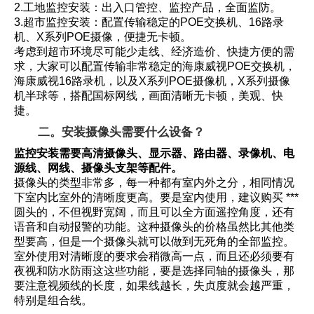
2.工地监控安装：出入口管控、监控产品，全面监防。
3.超市监控安装：配置传输稳定的POE交换机、16路录
机、X系列POE摄像，便捷无卡顿。
考虑到超市环境尽可能少走线、经济造价、快捷方便的需
求，大家可以配置传输非常稳定的海康威视POE交换机，
海康威视16路录机，以及X系列POE摄像机，X系列摄像
机半球等，搭配国标网线，画面清晰无卡顿，美观、快
捷。
二。安装摄像头需要什么设备？
监控安装需要高清摄像头、显示器、路由器、录像机、电
源线、网线、摄像头支架等配件。
摄像头的类型非常多，每一种都有室内外之分，相同情况
下室内比室外的清晰度更高。要是室内使用，建议购买 ***
圆头的，不但视野宽阔，而且可以全方面遥控角度，还有
语音和自动报警的功能。这种摄像头的价格虽然比其他类
型要高，但是一个摄像头就可以做到无死角的全部监控。
室外使用对清晰度的要求会稍微高一点，而且还必须要有
夜视和防水防雨这这些功能，要是选择同轴的摄像头，那
要注意视频线的长度，如果线越长，失贞度就会越严重，
特别是组合线。