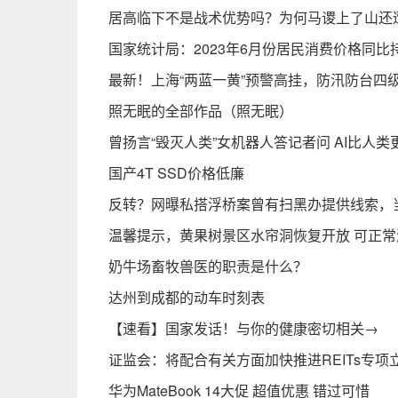
居高临下不是战术优势吗？为何马谡上了山还
国家统计局：2023年6月份居民消费价格同比
最新！上海“两蓝一黄”预警高挂，防汛防台四
照无眠的全部作品（照无眠）
曾扬言“毁灭人类”女机器人答记者问 AI比人类
国产4T SSD价格低廉
反转？网曝私搭浮桥案曾有扫黑办提供线索，
温馨提示，黄果树景区水帘洞恢复开放 可正常
奶牛场畜牧兽医的职责是什么？
达州到成都的动车时刻表
【速看】国家发话！与你的健康密切相关→
证监会：将配合有关方面加快推进REITs专项
华为MateBook 14大促 超值优惠 错过可惜