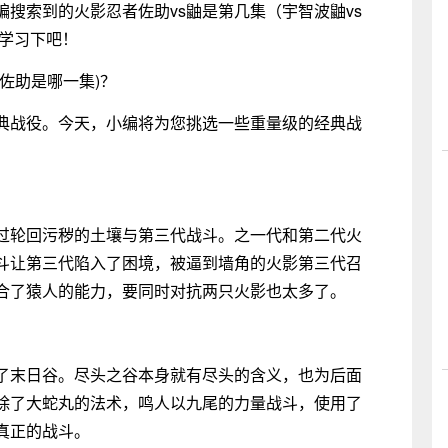
搜索到的火影忍者佐助vs鼬是第几集（宇智波鼬vs
来学习下吧！
s佐助是哪一集)？
典战役。今天，小编将为您挑选一些重量级的经典战
过轮回污秽的土壤与第三代战斗。之一代和第二代火
斗让第三代陷入了困境，被逼到墙角的火影第三代召
合了猿人的能力，要同时对抗两只火影也太多了。
了末日谷。尽头之谷本身就有尽头的含义，也为后面
除了大蛇丸的法术，鸣人以九尾的力量战斗，使用了
真正的战斗。