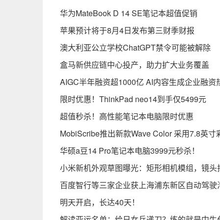
华为MateBook D 14 SE笔记本超值促销
苹果预计将于8月4日发布第三财季财报
澳大利亚公立学校ChatGPT禁令可能被解除
盒马新供应链中心投产，助力扩大业务覆盖
AIGC半年融资超1000亿 AI内容生成企业融
限时优惠！ThinkPad neo14到手仅5499元
超值秒杀！高性能笔记本电脑限时优惠
MobiScribe推出新款Wave Color 采用7.8
华硕a豆14 Pro笔记本电脑3999元秒杀！
小米新机外观草图曝光：矩形相机模组，镜头排
百度智行等三家企业获上海浦东新区自动驾驶
明天开启，长达40天！
解读亚运名单：给日女乒递刀？练的就是中生