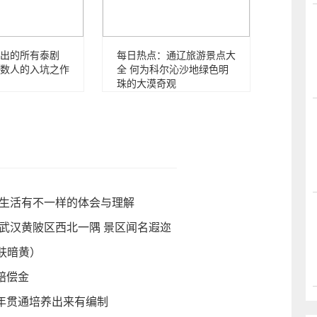
出的所有泰剧
每日热点：通辽旅游景点大
数人的入坑之作
全 何为科尔沁沙地绿色明
珠的大漠奇观
、生活有不一样的体会与理解
武汉黄陂区西北一隅 景区闻名遐迩
肤暗黄）
赔偿金
七年贯通培养出来有编制