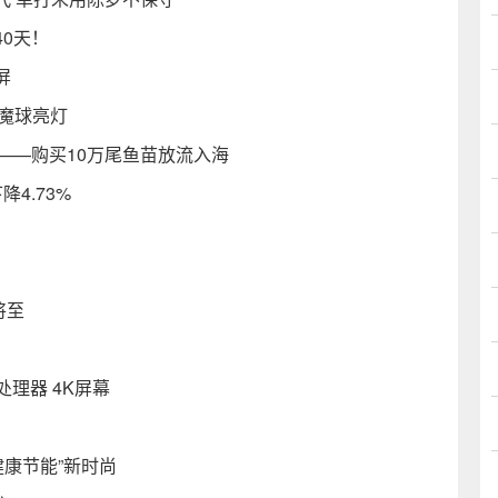
0天！
屏
魔球亮灯
——购买10万尾鱼苗放流入海
4.73%
将至
处理器 4K屏幕
“健康节能”新时尚