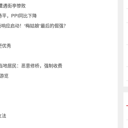
遭遇街亭惨败
持平，PPI同比下降
级响应启动！“梅姑娘”最后的倔强？
更优秀
当地居民：恶意修桥，强制收费
游览
立法