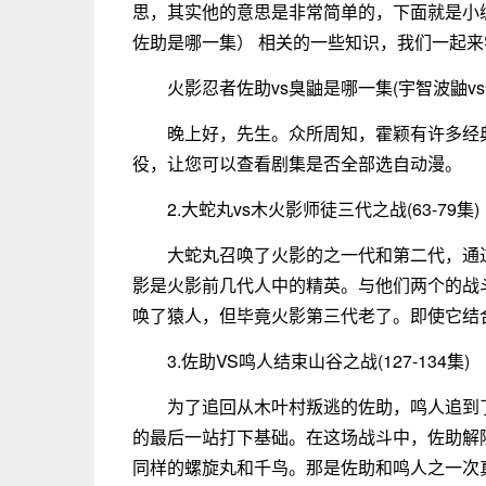
思，其实他的意思是非常简单的，下面就是小编
佐助是哪一集） 相关的一些知识，我们一起
火影忍者佐助vs臭鼬是哪一集(宇智波鼬v
晚上好，先生。众所周知，霍颖有许多经
役，让您可以查看剧集是否全部选自动漫。
2.大蛇丸vs木火影师徒三代之战(63-79集)
大蛇丸召唤了火影的之一代和第二代，通
影是火影前几代人中的精英。与他们两个的战
唤了猿人，但毕竟火影第三代老了。即使它结
3.佐助VS鸣人结束山谷之战(127-134集)
为了追回从木叶村叛逃的佐助，鸣人追到
的最后一站打下基础。在这场战斗中，佐助解
同样的螺旋丸和千鸟。那是佐助和鸣人之一次