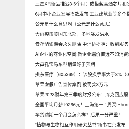
三星XR新品推迟3-6个月：或搭载高通芯片和
6月中小企业发展指数发布 工业建筑业等多个
公元是什么意思啊（公元是什么意思）
大雨袭击美国东北部，多地暴发洪水
云存储逾期会永久删除 中消协提醒：收到服
AI企业的商业化空间:做企业端价值远不如消费
大鼻孔宝马车型销量好于预期
拱东医疗（605369）：该股换手率大于8%（07
苹果虚假广告宣传案例 被罚款3万元
苹果2023财年第三季度财报公布：库克回应
全国平均月薪10266元！上海第一 1周买iPhone 
车贷逾期一个月会怎么样？后果十分严重！
“植物与生物相互作用研究丛书”新书在京发布