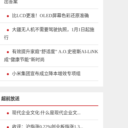
出答案
比LCD更准！OLED屏幕色彩还原准确
大疆无人机不需要驾驶执照，1月1日起施
行
有效提升家庭“舒适度” A.O.史密斯AI-LiNK
成“健康节能”新时尚
小米集团宣布成立降本增效专项组
超前放送
现代企业文化:什么是现代企业文...
收评：沪指涨0.22%创业板指涨1.3...