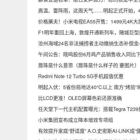
高温、雷阵雨，这周天气……明起正式开始，4
价格屠夫！小米电视EA55开售：1499元4K大
F1明年重回上海，敦煌开通新列车，赌城巨型
沧州海域24名非法捕捞者主动缴纳生态补偿金
午间公告：晓鸣股份6月鸡产品销售收入同比下降
唇珠是什么意思（唇珠是什么样子的 要图片）
Redmi Note 12 Turbo 5G手机超值优惠
明起入伏：5省份局地达40℃以上 南方“烤验”
比LCD更准！OLED屏幕色彩还原准确
任天堂下一代主机配置曝光：搭载Tegra T239
小米集团宣布成立降本增效专项组
有效提升家庭“舒适度” A.O.史密斯AI-LiNK成