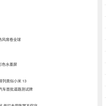
资热风席卷全球
英寸彩色水墨屏
列类似小米 13
汽车首批道路测试牌
代 单打未用陈梦不保守