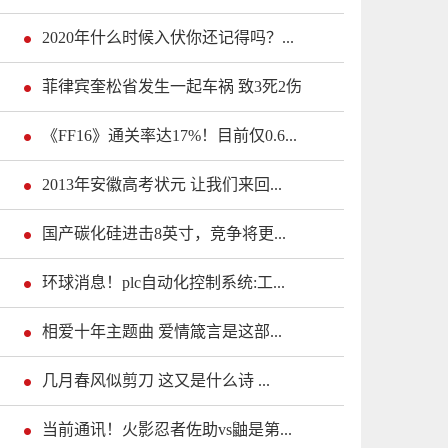
2020年什么时候入伏你还记得吗？...
菲律宾奎松省发生一起车祸 致3死2伤
《FF16》通关率达17%！目前仅0.6...
2013年安徽高考状元 让我们来回...
国产碳化硅进击8英寸，竞争将更...
环球消息！plc自动化控制系统:工...
相爱十年主题曲 爱情箴言是这部...
几月春风似剪刀 这又是什么诗 ...
当前通讯！火影忍者佐助vs鼬是第...