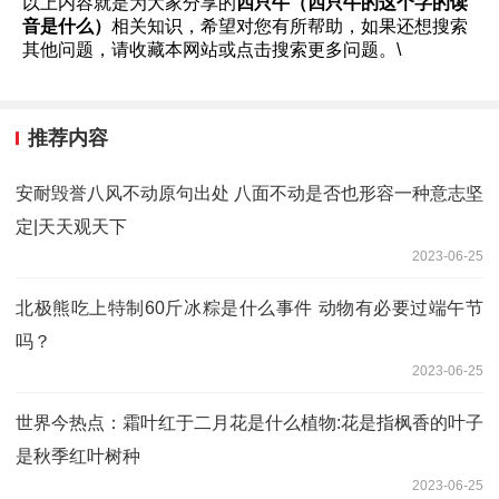
以上内容就是为大家分享的
四只牛（四只牛的这个字的读
音是什么）
相关知识，希望对您有所帮助，如果还想搜索
其他问题，请收藏本网站或点击搜索更多问题。\
推荐内容
安耐毁誉八风不动原句出处 八面不动是否也形容一种意志坚
定|天天观天下
2023-06-25
北极熊吃上特制60斤冰粽是什么事件 动物有必要过端午节
吗？
2023-06-25
世界今热点：霜叶红于二月花是什么植物:花是指枫香的叶子
是秋季红叶树种
2023-06-25