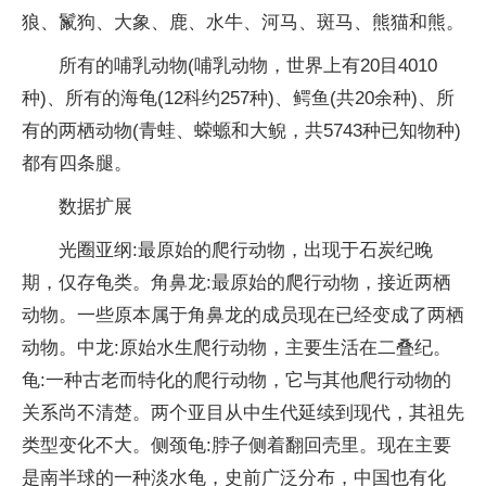
狼、鬣狗、大象、鹿、水牛、河马、斑马、熊猫和熊。
所有的哺乳动物(哺乳动物，世界上有20目4010
种)、所有的海龟(12科约257种)、鳄鱼(共20余种)、所
有的两栖动物(青蛙、蝾螈和大鲵，共5743种已知物种)
都有四条腿。
数据扩展
光圈亚纲:最原始的爬行动物，出现于石炭纪晚
期，仅存龟类。角鼻龙:最原始的爬行动物，接近两栖
动物。一些原本属于角鼻龙的成员现在已经变成了两栖
动物。中龙:原始水生爬行动物，主要生活在二叠纪。
龟:一种古老而特化的爬行动物，它与其他爬行动物的
关系尚不清楚。两个亚目从中生代延续到现代，其祖先
类型变化不大。侧颈龟:脖子侧着翻回壳里。现在主要
是南半球的一种淡水龟，史前广泛分布，中国也有化