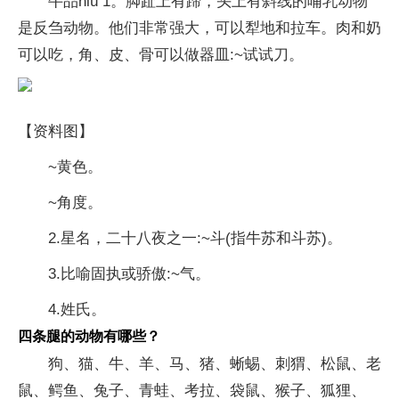
牛品niú 1。脚趾上有蹄，头上有斜线的哺乳动物
是反刍动物。他们非常强大，可以犁地和拉车。肉和奶
可以吃，角、皮、骨可以做器皿:~试试刀。
【资料图】
~黄色。
~角度。
2.星名，二十八夜之一:~斗(指牛苏和斗苏)。
3.比喻固执或骄傲:~气。
4.姓氏。
四条腿的动物有哪些？
狗、猫、牛、羊、马、猪、蜥蜴、刺猬、松鼠、老
鼠、鳄鱼、兔子、青蛙、考拉、袋鼠、猴子、狐狸、