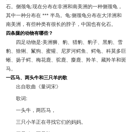
石。侧颈龟:现在分布在非洲和南美洲的一种侧颈龟，
其中一种分布在 *** 半岛。龟:侧颈龟分布在大洋洲和
南美洲，有些种类有很长的脖子，中国也有化石。
四条腿的动物有哪些？
四足动物是:美洲狮、豹、猎豹、豹子、黑豹、雪
豹、猞猁、鬣狗、蜜獾、尼罗河鳄鱼、鳄龟、科莫多巨
蜥、扬子鳄、梅花鹿、驼鹿、麋鹿、羚羊、藏羚羊和斑
马。
一匹马、两头牛和三只羊的歌
出自歌曲《量词宋》
歌词:
一头牛，两匹马，
三只小羊正在寻找它们的妈妈。