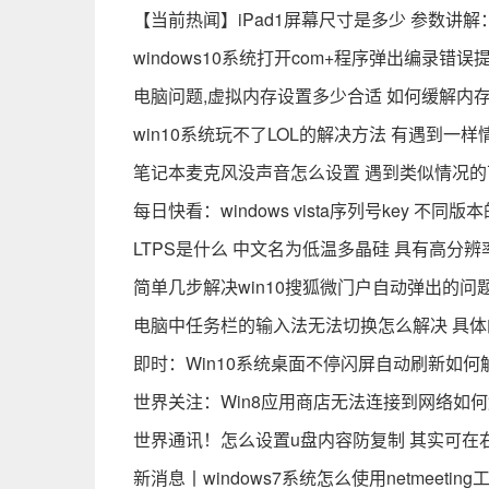
【当前热闻】iPad1屏幕尺寸是多少 参数讲
windows10系统打开com+程序弹出编录
电脑问题,虚拟内存设置多少合适 如何缓解内
win10系统玩不了LOL的解决方法 有遇到一
笔记本麦克风没声音怎么设置 遇到类似情况
每日快看：windows vista序列号key 不同
LTPS是什么 中文名为低温多晶硅 具有高分
简单几步解决win10搜狐微门户自动弹出的问
电脑中任务栏的输入法无法切换怎么解决 具
即时：Win10系统桌面不停闪屏自动刷新如
世界关注：Win8应用商店无法连接到网络如
世界通讯！怎么设置u盘内容防复制 其实可在
新消息丨windows7系统怎么使用netmeet