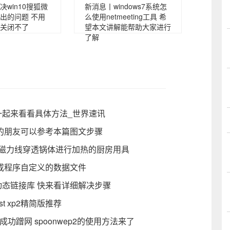
win10搜狐微
新消息丨windows7系统怎
出的问题 不用
么使用netmeeting工具 希
关闭不了
望本文讲解能帮助大家进行
了解
一起来看看具体方法_世界速讯
白的朋友可以参考本篇图文步骤
依靠磁力线穿透锅体进行加热的厨房用具
统或程序自定义的数据文件
于动态链接库 快来看详细解决步骤
st xp2精简版推荐
功蹭网 spoonwep2的使用方法来了