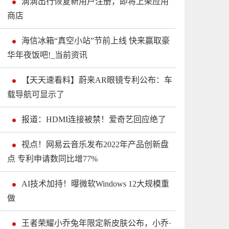
滴滴出行恢复新用户注册，即将上架应用
商店
海信冰箱“真空小站”节前上线 快来赢取豪
华年夜饭吧!_当前资讯
【天天速看料】蔚来AR眼镜专利公布：车
载导航可显示了
报道：HDMI连接被禁！爱奇艺回应绝了
视点！网易云音乐发布2022年产品创新盘
点 专利申请数同比增77%
AI技术加持！曝微软Windows 12大规模重
做
王者荣耀小乔兔年限定新皮肤公布，小乔·