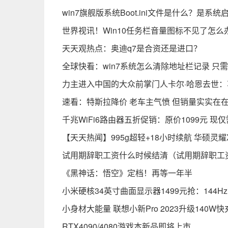
win7旗舰版系统Boot.ini文件是什么？是
世界视讯！Win10任务栏音量图标不见了怎么
天天观热点：奥迪q7是合资还是进口？
全球快看：win7系统怎么清除地址栏记录 
力主进入中国的大众前掌门人卡尔·哈恩去世：
速看：特斯拉降价 老车主气愤 但销量实实在
千兆WiFi6路由器五折促销：原价1099元 现仅
【天天热闻】995g超轻+18小时续航 华硕灵
试用期辞职工资什么时候结清（试用期辞职工
《黑神话：悟空》定档！再等一年半
小米硬核34英寸曲面显示器1499元抢：144H
小身材大能量 联想小新Pro 2023升级140W
RTX4090/4080游戏本新品即将上市