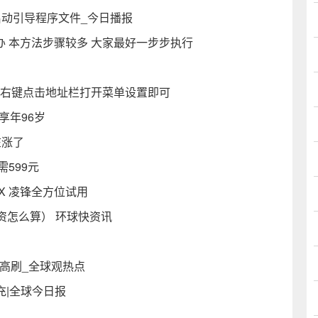
系统启动引导程序文件_今日播报
办 本方法步骤较多 大家最好一步步执行
只需右键点击地址栏打开菜单设置即可
享年96岁
在涨了
需599元
耀X 凌锋全方位试用
资怎么算） 环球快资讯
z高刷_全球观热点
快充|全球今日报