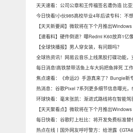
天天速看：公司公章和王传福签名遭伪造 比
今日快看!小伙985高校毕业4年后读专科：不
【天天新要闻】微软将在下个月推出Windows
【速看料】硬件倒退？曝Redmi K60放弃1亿
【全球快播报】男人穿女装，有问题吗？
全球热资讯！网易云音乐上线黑胶打碟功能，支
每日消息!高铁禁带活鱼上车大妈把鱼摔死 工
焦点速看：《命运2》手游真来了？Bungie
热消息：谷歌Pixel 7系列更多细节信息曝光，
环球快看：毫末张凯：渐进式路线将在智能驾
【天天聚看点】微软将在下个月推出Windows
每日快看：谷歌盯上杜比：将开发免费标准替
热点在线丨国外网友呼吁警方：给泄露《GTA6