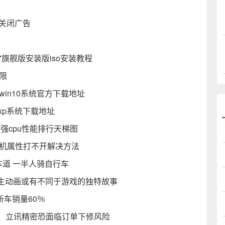
底关闭广告
ws7旗舰版安装版iso安装教程
限
win10系统官方下载地址
版xp系统下载地址
志强cpu性能排行天梯图
算机属性打不开解决方法
车道 一半人骑自行车
生动画或有不同于游戏的独特故事
新车销量60％
售不佳，立讯精密恐面临订单下修风险