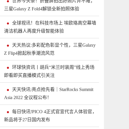
世界今头条！折叠屏拍出好照片并不难，
三星Galaxy Z Fold4解锁全新拍照体验
全球视讯！在科技市场上 埃欧珞高空幕墙
清洁机器人再度升级智能体验
天天热议:多彩配色彰显个性，三星Galaxy
Z Flip4掀起秋季潮流风范
环球快资讯丨胡兵“米兰时装周”线上秀场
即看即买直播模式引关注
天天快讯:亮点抢先看｜StarRocks Summit
Asia 2022 全议程公布！
每日快讯!PICO 4正式官宣代言人体验官，
新品将于27日国内发布