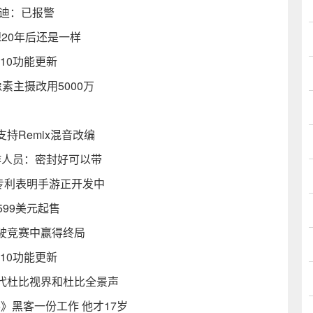
亚迪：已报警
想20年后还是一样
 10功能更新
像素主摄改用5000万
持Remix混音改编
作人员：密封好可以带
新专利表明手游正开发中
599美元起售
驶竞赛中赢得终局
 10功能更新
代杜比视界和杜比全景声
》黑客一份工作 他才17岁