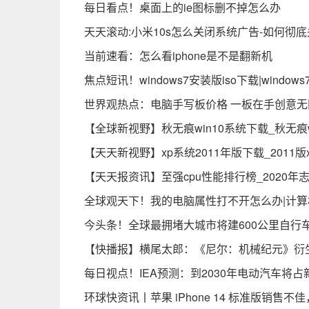
每日看点！桌面上的ie图标删不掉怎么办
天天滚动:小米10s怎么关闭系统广告-如何彻
当前速看：怎么看iphone是不是翻新机
焦点短讯！windows7安装版iso下载|windo
世界观热点：电脑手写板价格 一板在手创意无
【全球新视野】秋无痕win10系统下载_秋无痕
【天天新视野】xp系统2011年版下载_2011
【天天报资讯】至强cpu性能排行榜_2020年
全球观天下！我的电脑属性打不开怎么办|计
今头条！全球最拥堵大城市将建600公里自行
【快播报】横尾太郎：《尼尔：机械纪元》衍
每日视点！IEA预测：到2030年电动汽车将占
环球快资讯丨苹果 iPhone 14 标准版销